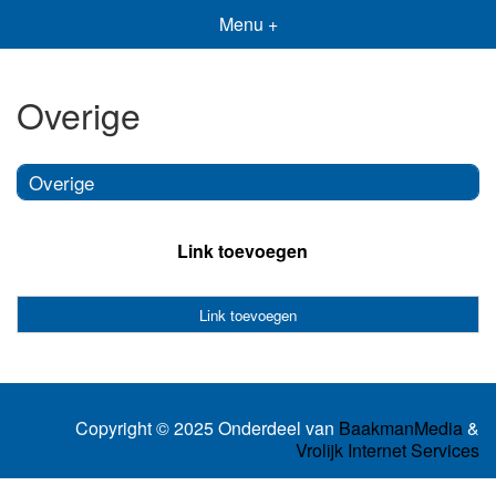
Menu +
Overige
Overige
Link toevoegen
Link toevoegen
Copyright © 2025 Onderdeel van
BaakmanMedia
&
Vrolijk Internet Services